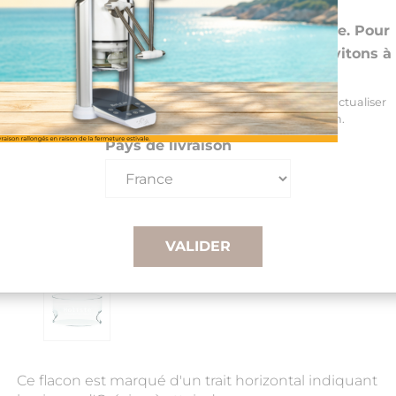
Choisissez vos preférences
Nous livrons dans 26 pays de l'UE et la Suisse. Pour
les DROM-COM et autres pays, nous vous invitons à
nous contacter au +33(0)3 85 25 29 27
Sélectionnez votre pays de livraison et votre langue pour actualiser
automatiquement les prix, délais et frais de livraison.
Pays de livraison
VALIDER
Ce flacon est marqué d'un trait horizontal indiquant