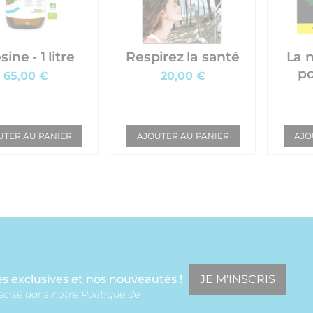
ine - 1 litre
Respirez la santé
La 
po
65,00 €
20,00 €
UTER AU PANIER
AJOUTER AU PANIER
AJO
JE M'INSCRIS
s exclusives et nos nouveautés !
écisé dans notre Politique de