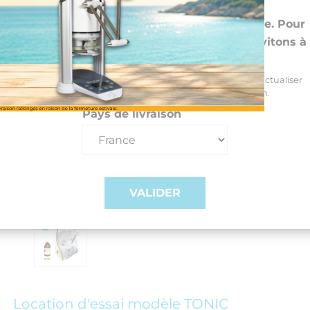
Choisissez vos preférences
Nous livrons dans 26 pays de l'UE et la Suisse. Pour
les DROM-COM et autres pays, nous vous invitons à
nous contacter au +33(0)3 85 25 29 27
Sélectionnez votre pays de livraison et votre langue pour actualiser
automatiquement les prix, délais et frais de livraison.
Pays de livraison
VALIDER
Location d'essai modèle TONIC