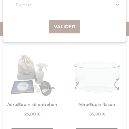
de 14h à 17h.
S.A.V & ACCESSOIRES
VALIDER
PERTINENCE
Aéro/Equin kit entretien
Aéro/Equin flacon
25,00 €
135,00 €