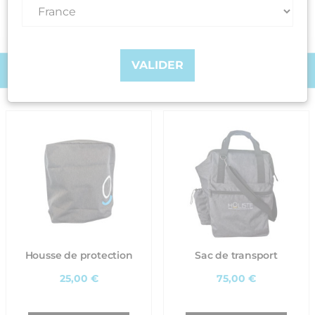
de 14h à 17h.
VALIDER
PERTINENCE
Housse de protection
Sac de transport
25,00 €
75,00 €