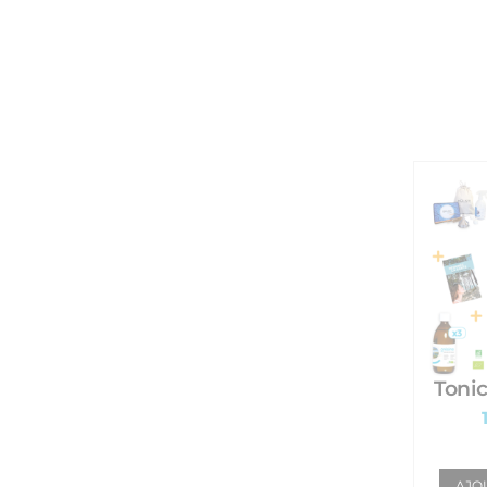
Tonic
AJO