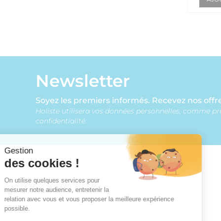
Newsletter
Soyez les premiers informés. Recevez nos offre
Holiste utilisera vos données personnelles, comme pr
confidentialité.