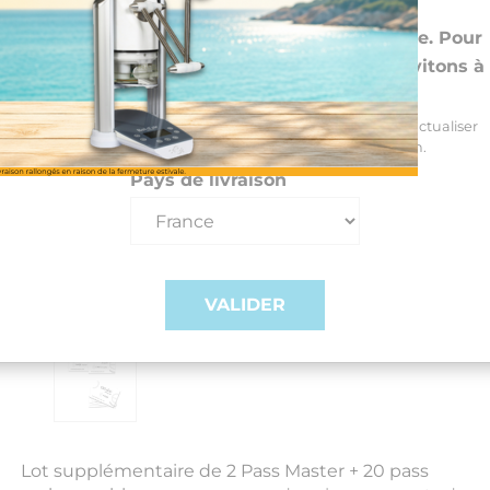
Choisissez vos preférences
Nous livrons dans 26 pays de l'UE et la Suisse. Pour
les DROM-COM et autres pays, nous vous invitons à
nous contacter au +33(0)3 85 25 29 27
Sélectionnez votre pays de livraison et votre langue pour actualiser
automatiquement les prix, délais et frais de livraison.
Pays de livraison
VALIDER
Lot supplémentaire de 2 Pass Master + 20 pass