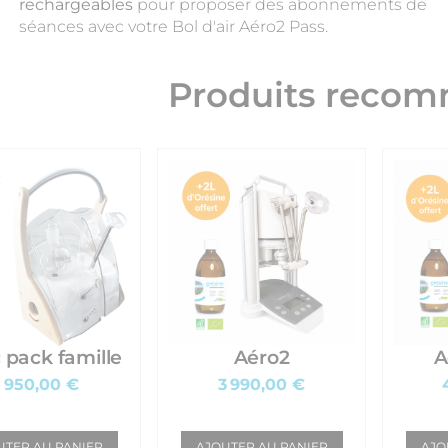
rechargeables
pour proposer des abonnements de
séances avec votre Bol d'air Aéro2 Pass.
Produits reco
 pack famille
Aéro2
A
1 950,00 €
3 990,00 €
UTER AU PANIER
AJOUTER AU PANIER
AJO