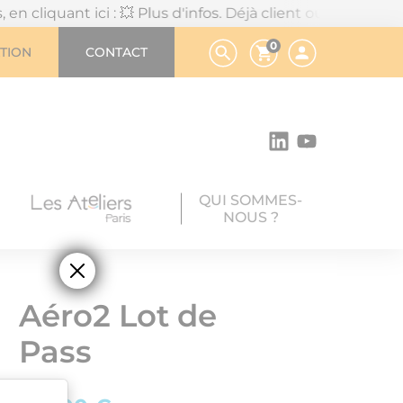
 ici : 💥 Plus d'infos.
Déjà client ou en chemin vers vot
0
TION
CONTACT
QUI SOMMES-
NOUS ?
Aéro2 Lot de
Pass