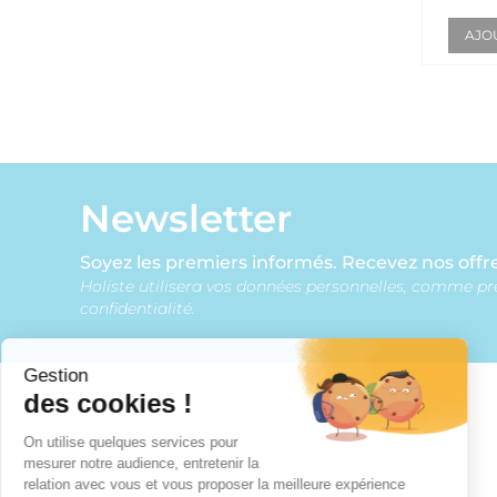
AJO
Newsletter
Soyez les premiers informés. Recevez nos offre
Holiste utilisera vos données personnelles, comme pr
confidentialité.