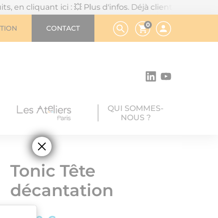
nt ici : 💥 Plus d'infos.
Déjà client ou en chemin vers v
0
TION
CONTACT
QUI SOMMES-
NOUS ?
Tonic Tête
décantation