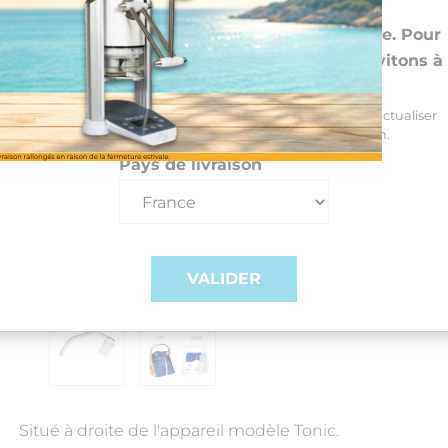
Choisissez vos preférences
Nous livrons dans 26 pays de l'UE et la Suisse. Pour
les DROM-COM et autres pays, nous vous invitons à
nous contacter au +33(0)3 85 25 29 27
Sélectionnez votre pays de livraison et votre langue pour actualiser
automatiquement les prix, délais et frais de livraison.
Pays de livraison
VALIDER
Situé à droite de l'appareil modèle Tonic.