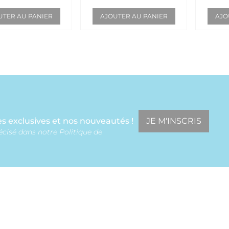
UTER AU PANIER
AJOUTER AU PANIER
AJO
JE M'INSCRIS
s exclusives et nos nouveautés !
écisé dans notre Politique de